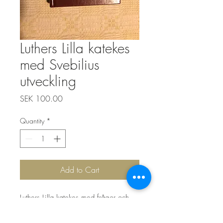
Luthers Lilla katekes
med Svebilius
utveckling
Price
SEK 100.00
Quantity
*
Add to Cart
Luthers Lilla katekes med frågor och
svar av Olof
Svebilius